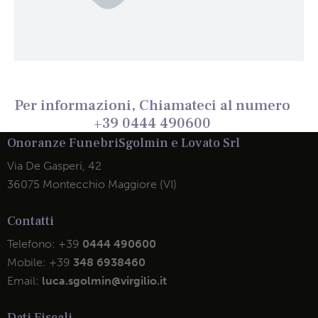
Per informazioni, Chiamateci al numero
+39 0444 490600
Onoranze Funebri
Sgolmin e Lovato Srl
Via De Gasperi, 42
36075 Montecchio Maggiore (VI)
Contatti
Telefono:
+39
0444 490600
Mobile:
+39
348 6938460
Email:
luca.sgolmin@virgilio.it
Dati Fiscali