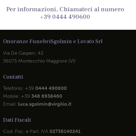
Per informazioni, Chiamateci al numero
+39 0444 490600
Onoranze Funebri
Sgolmin e Lovato Srl
Via De Gasperi, 42
36075 Montecchio Maggiore (VI)
Contatti
Telefono:
+39
0444 490600
Mobile:
+39
348 6938460
Email:
luca.sgolmin@virgilio.it
Dati Fiscali
Cod. Fisc. e Part. IVA
02736140241