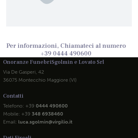
Per informazioni, Chiamateci al numero
+39 0444 490600
Onoranze Funebri
Sgolmin e Lovato Srl
Via De Gasperi, 42
36075 Montecchio Maggiore (VI)
Contatti
Telefono:
+39
0444 490600
Mobile:
+39
348 6938460
Email:
luca.sgolmin@virgilio.it
Dati Fiscali