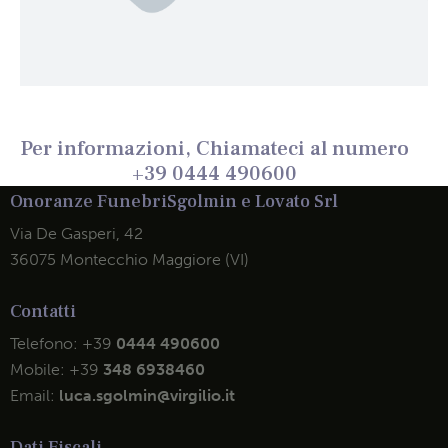
Per informazioni, Chiamateci al numero
+39 0444 490600
Onoranze Funebri
Sgolmin e Lovato Srl
Via De Gasperi, 42
36075 Montecchio Maggiore (VI)
Contatti
Telefono:
+39
0444 490600
Mobile:
+39
348 6938460
Email:
luca.sgolmin@virgilio.it
Dati Fiscali