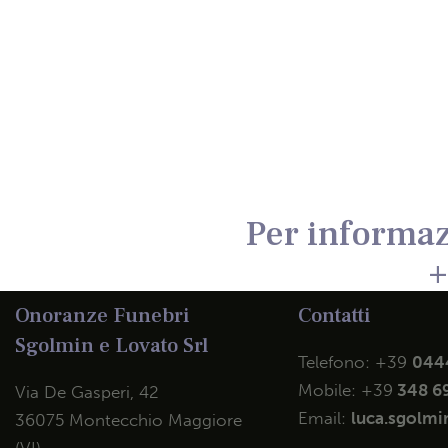
Per informaz
+
Onoranze Funebri
Contatti
Sgolmin e Lovato Srl
Telefono:
+39
044
Mobile:
+39
348 6
Via De Gasperi, 42
Email:
luca.sgolmin
36075 Montecchio Maggiore
(VI)