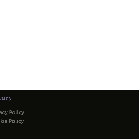
vacy
acy Policy
kie Policy