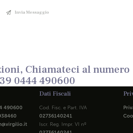
ioni, Chiamateci al numero
39 0444 490600
Dati Fiscali
Pri
4 490600
Cod. Fisc. e Part. IVA
Priv
938460
02736140241
Coo
@virgilio.it
Iscr. Reg. Impr. VI nº
02736140241