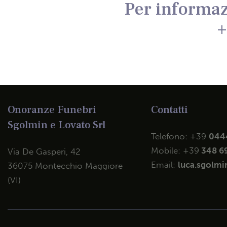
Per informaz
+
Onoranze Funebri
Contatti
Sgolmin e Lovato Srl
Telefono:
+39
044
Mobile:
+39
348 6
Via De Gasperi, 42
Email:
luca.sgolmin
36075 Montecchio Maggiore
(VI)