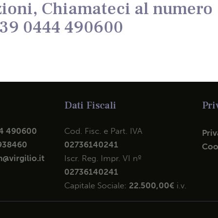
ioni, Chiamateci al numero
39 0444 490600
Dati Fiscali
Pri
4 490600
Cod. Fisc. e Part. IVA
Priv
938460
02736140241
Coo
@virgilio.it
Iscr. Reg. Impr. VI nº
02736140241
Capitale Sociale:
22.500,00€
i.v.