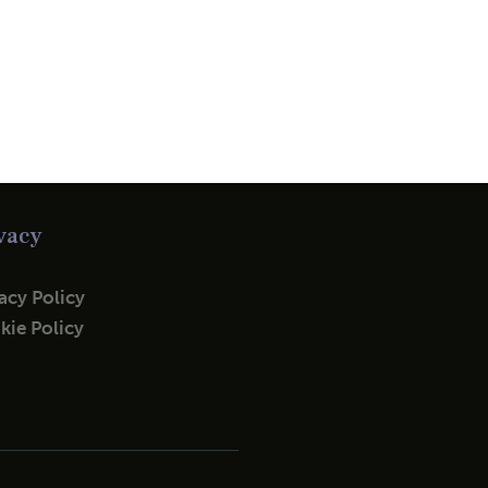
vacy
acy Policy
kie Policy