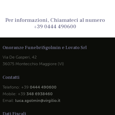
Per informazioni, Chiamateci al numero
+39 0444 490600
Onoranze Funebri
Sgolmin e Lovato Srl
Via De Gasperi, 42
36075 Montecchio Maggiore (VI)
Contatti
Telefono:
+39
0444 490600
Mobile:
+39
348 6938460
Email:
luca.sgolmin@virgilio.it
Dati Fiscali