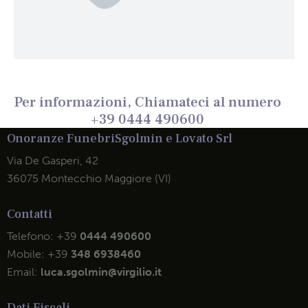
Per informazioni, Chiamateci al numero
+39 0444 490600
Onoranze Funebri
Sgolmin e Lovato Srl
Via De Gasperi, 42
36075 Montecchio Maggiore (VI)
Contatti
Telefono:
+39
0444 490600
Mobile:
+39
348 6938460
Email:
luca.sgolmin@virgilio.it
Dati Fiscali