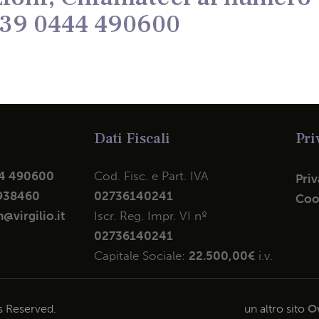
39 0444 490600
Dati Fiscali
Pri
4 490600
Cod. Fisc. e Part. IVA
Priv
938460
02736140241
Coo
@virgilio.it
Iscr. Reg. Impr. VI nº
02736140241
Capitale Sociale:
22.500,00€
i.v.
ts Reserved.
un altro sito
Ov