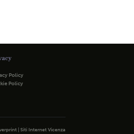
vacy
acy Policy
kie Policy
erprint
|
Siti Internet Vicenza