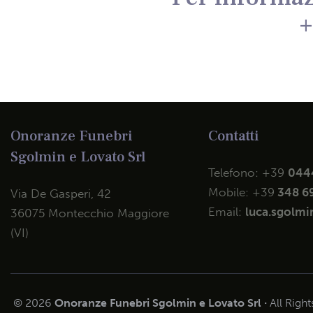
+
Onoranze Funebri
Contatti
Sgolmin e Lovato Srl
Telefono:
+39
044
Mobile:
+39
348 6
Via De Gasperi, 42
Email:
luca.sgolmin
36075 Montecchio Maggiore
(VI)
© 2026
Onoranze Funebri Sgolmin e Lovato Srl ·
All Righ