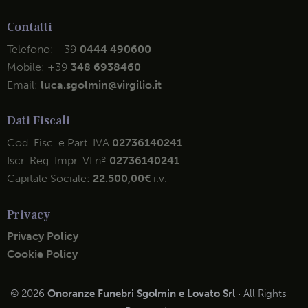
Contatti
Telefono:
+39
0444 490600
Mobile:
+39
348 6938460
Email:
luca.sgolmin@virgilio.it
Dati Fiscali
Cod. Fisc. e Part. IVA
02736140241
Iscr. Reg. Impr. VI nº
02736140241
Capitale Sociale:
22.500,00€
i.v.
Privacy
Privacy Policy
Cookie Policy
© 2026
Onoranze Funebri Sgolmin e Lovato Srl ·
All Rights