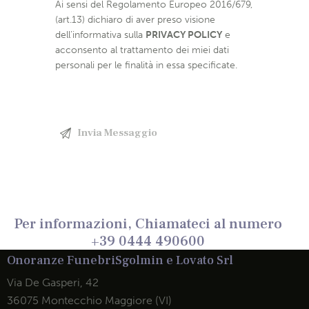
Ai sensi del Regolamento Europeo 2016/679,
(art.13) dichiaro di aver preso visione
dell’informativa sulla
PRIVACY POLICY
e
acconsento al trattamento dei miei dati
personali per le finalità in essa specificate.
Per informazioni, Chiamateci al numero
+39 0444 490600
Onoranze Funebri
Sgolmin e Lovato Srl
Via De Gasperi, 42
36075 Montecchio Maggiore (VI)