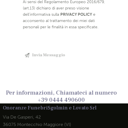
Ai sensi del Regolamento Europeo 2016/679,
(art.13) dichiaro di aver preso visione
dell’informativa sulla
PRIVACY POLICY
e
acconsento al trattamento dei miei dati
personali per le finalità in essa specificate.
Per informazioni, Chiamateci al numero
+39 0444 490600
Onoranze Funebri
Sgolmin e Lovato Srl
Via De Gasperi, 42
36075 Montecchio Maggiore (VI)