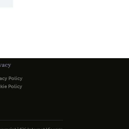
vacy
acy Policy
kie Policy