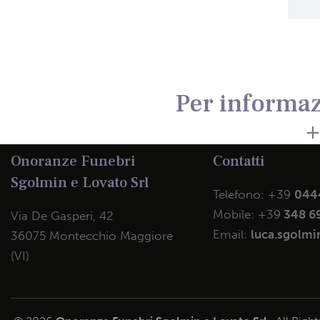
Per informaz
+
Onoranze Funebri
Contatti
Sgolmin e Lovato Srl
Telefono:
+39
044
Mobile:
+39
348 6
Via De Gasperi, 42
Email:
luca.sgolmin
36075 Montecchio Maggiore
(VI)