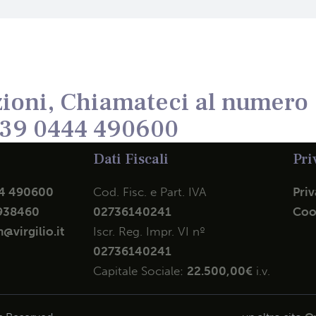
ioni, Chiamateci al numero
39 0444 490600
Dati Fiscali
Pri
4 490600
Cod. Fisc. e Part. IVA
Priv
938460
02736140241
Coo
@virgilio.it
Iscr. Reg. Impr. VI nº
02736140241
Capitale Sociale:
22.500,00€
i.v.