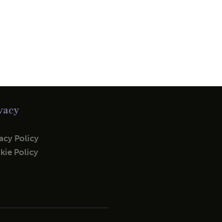
vacy
acy Policy
kie Policy