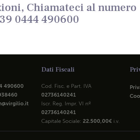
ioni, Chiamateci al numero
39 0444 490600
Dati Fiscali
Pri
4 490600
Cod. Fisc. e Part. IVA
Priv
938460
02736140241
Coo
@virgilio.it
Iscr. Reg. Impr. VI nº
02736140241
Capitale Sociale:
22.500,00€
i.v.