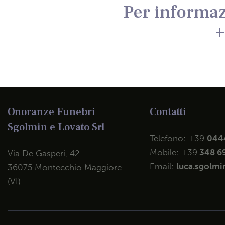
Per informaz
+
Onoranze Funebri
Contatti
Sgolmin e Lovato Srl
Telefono:
+39
044
Mobile:
+39
348 6
Via De Gasperi, 42
Email:
luca.sgolmin
36075 Montecchio Maggiore
(VI)