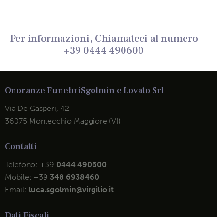
Per informazioni, Chiamateci al numero
+39 0444 490600
Onoranze Funebri
Sgolmin e Lovato Srl
Via De Gasperi, 42
36075 Montecchio Maggiore (VI)
Contatti
Telefono:
+39
0444 490600
Mobile:
+39
348 6938460
Email:
luca.sgolmin@virgilio.it
Dati Fiscali