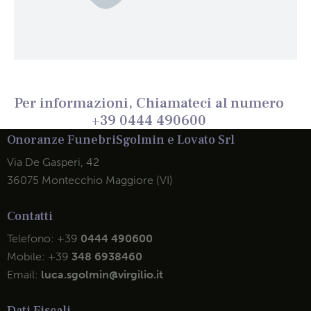
Per informazioni, Chiamateci al numero
+39 0444 490600
Onoranze Funebri
Sgolmin e Lovato Srl
Via De Gasperi, 42
36075 Montecchio Maggiore (VI)
Contatti
Telefono:
+39
0444 490600
Mobile:
+39
348 6938460
Email:
luca.sgolmin@virgilio.it
Dati Fiscali