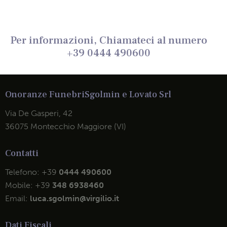
Per informazioni, Chiamateci al numero
+39 0444 490600
Onoranze Funebri
Sgolmin e Lovato Srl
Via De Gasperi, 42
36075 Montecchio Maggiore (VI)
Contatti
Telefono:
+39
0444 490600
Mobile:
+39
348 6938460
Email:
luca.sgolmin@virgilio.it
Dati Fiscali