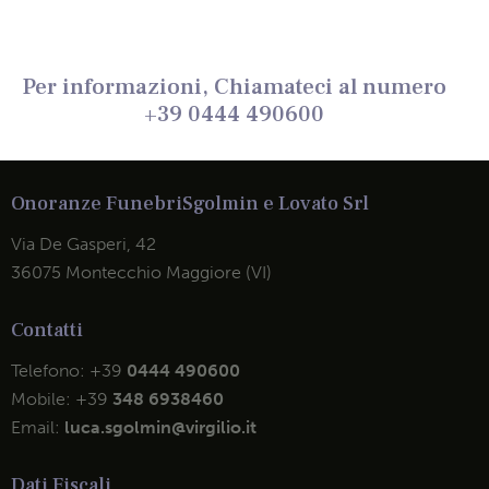
Per informazioni, Chiamateci al numero
+39 0444 490600
Onoranze Funebri
Sgolmin e Lovato Srl
Via De Gasperi, 42
36075 Montecchio Maggiore (VI)
Contatti
Telefono:
+39
0444 490600
Mobile:
+39
348 6938460
Email:
luca.sgolmin@virgilio.it
Dati Fiscali