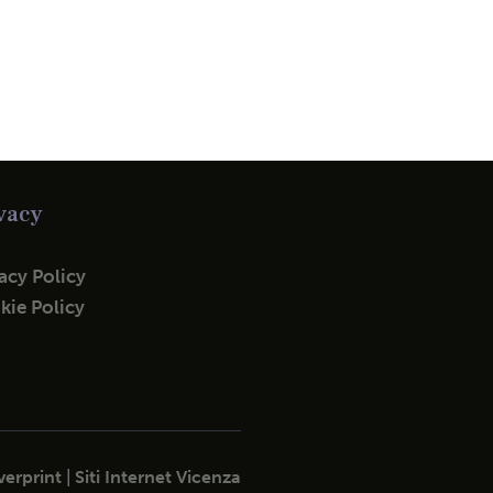
vacy
acy Policy
kie Policy
erprint
|
Siti Internet Vicenza