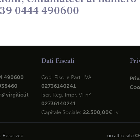
39 0444 490600
Dati Fiscali
Pri
4 490600
Cod. Fisc. e Part. IVA
Priv
938460
02736140241
Coo
@virgilio.it
Iscr. Reg. Impr. VI nº
02736140241
Capitale Sociale:
22.500,00€
i.v.
ts Reserved.
un altro sito
Ov