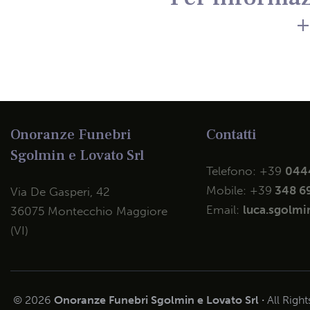
+
Onoranze Funebri
Contatti
Sgolmin e Lovato Srl
Telefono:
+39
044
Mobile:
+39
348 6
Via De Gasperi, 42
Email:
luca.sgolmin
36075 Montecchio Maggiore
(VI)
© 2026
Onoranze Funebri Sgolmin e Lovato Srl ·
All Righ