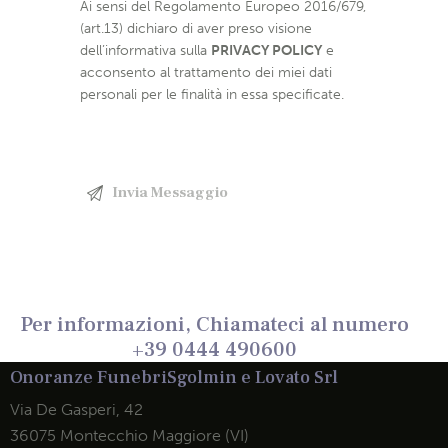
Ai sensi del Regolamento Europeo 2016/679,
(art.13) dichiaro di aver preso visione
dell’informativa sulla
PRIVACY POLICY
e
acconsento al trattamento dei miei dati
personali per le finalità in essa specificate.
Per informazioni, Chiamateci al numero
+39 0444 490600
Onoranze Funebri
Sgolmin e Lovato Srl
Via De Gasperi, 42
36075 Montecchio Maggiore (VI)