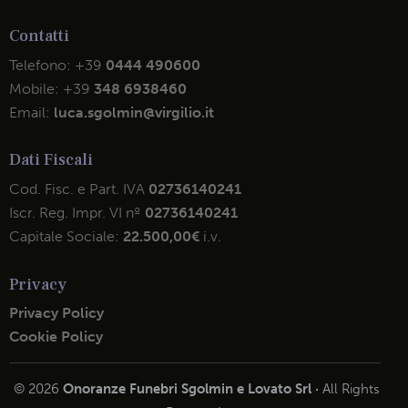
Contatti
Telefono:
+39
0444 490600
Mobile:
+39
348 6938460
Email:
luca.sgolmin@virgilio.it
Dati Fiscali
Cod. Fisc. e Part. IVA
02736140241
Iscr. Reg. Impr. VI nº
02736140241
Capitale Sociale:
22.500,00€
i.v.
Privacy
Privacy Policy
Cookie Policy
© 2026
Onoranze Funebri Sgolmin e Lovato Srl ·
All Rights