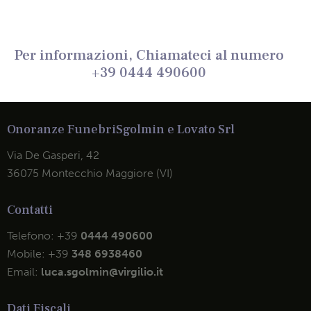
Per informazioni, Chiamateci al numero
+39 0444 490600
Onoranze Funebri
Sgolmin e Lovato Srl
Via De Gasperi, 42
36075 Montecchio Maggiore (VI)
Contatti
Telefono:
+39
0444 490600
Mobile:
+39
348 6938460
Email:
luca.sgolmin@virgilio.it
Dati Fiscali