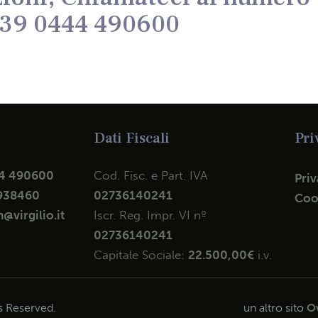
39 0444 490600
Dati Fiscali
Pri
4 490600
Cod. Fisc. e Part. IVA
Priv
938460
02736140241
Coo
@virgilio.it
Iscr. Reg. Impr. VI nº
02736140241
Capitale Sociale:
22.500,00€
i.v.
ts Reserved.
un altro sito
Ov