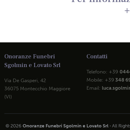
+
Onoranze Funebri
Contatti
Sgolmin e Lovato Srl
Telefono:
+39
044
Mobile:
+39
348 6
Via De Gasperi, 42
Email:
luca.sgolmin
36075 Montecchio Maggiore
(VI)
© 2026
Onoranze Funebri Sgolmin e Lovato Srl ·
All Righ