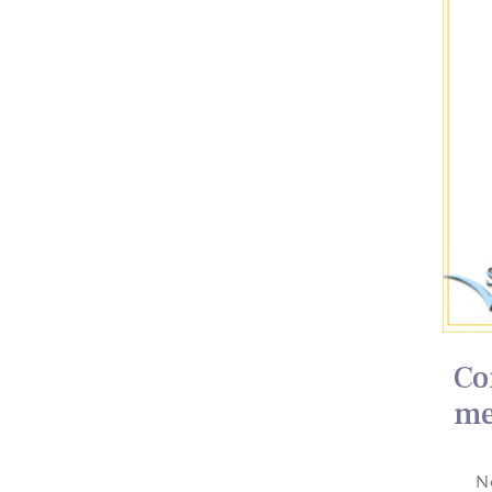
Co
me