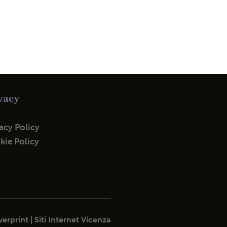
vacy
acy Policy
kie Policy
erprint
|
Siti Internet Vicenza