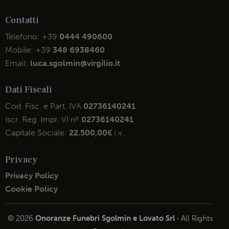
Contatti
Telefono:
+39
0444 490600
Mobile:
+39
348 6938460
Email:
luca.sgolmin@virgilio.it
Dati Fiscali
Cod. Fisc. e Part. IVA
02736140241
Iscr. Reg. Impr. VI nº
02736140241
Capitale Sociale:
22.500,00€
i.v.
Privacy
Privacy Policy
Cookie Policy
© 2026
Onoranze Funebri Sgolmin e Lovato Srl ·
All Rights