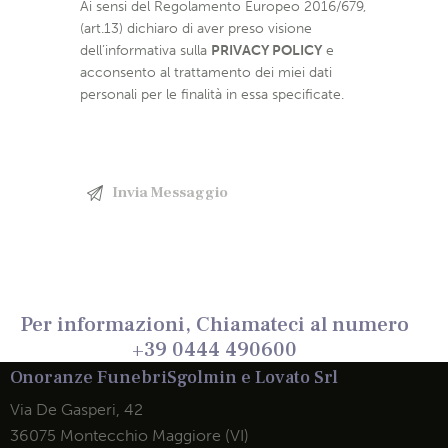
Ai sensi del Regolamento Europeo 2016/679,
(art.13) dichiaro di aver preso visione
dell’informativa sulla
PRIVACY POLICY
e
acconsento al trattamento dei miei dati
personali per le finalità in essa specificate.
Per informazioni, Chiamateci al numero
+39 0444 490600
Onoranze Funebri
Sgolmin e Lovato Srl
Via De Gasperi, 42
36075 Montecchio Maggiore (VI)