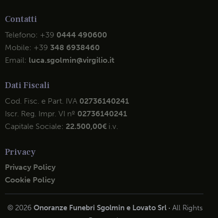
Contatti
Telefono:
+39
0444 490600
Mobile:
+39
348 6938460
Email:
luca.sgolmin@virgilio.it
Dati Fiscali
Cod. Fisc. e Part. IVA
02736140241
Iscr. Reg. Impr. VI nº
02736140241
Capitale Sociale:
22.500,00€
i.v.
Privacy
Privacy Policy
Cookie Policy
© 2026
Onoranze Funebri Sgolmin e Lovato Srl ·
All Rights