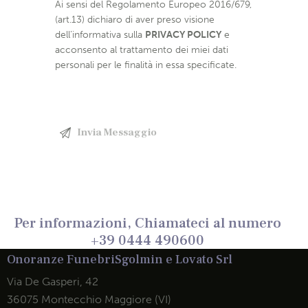
Ai sensi del Regolamento Europeo 2016/679,
(art.13) dichiaro di aver preso visione
dell’informativa sulla
PRIVACY POLICY
e
acconsento al trattamento dei miei dati
personali per le finalità in essa specificate.
Per informazioni, Chiamateci al numero
+39 0444 490600
Onoranze Funebri
Sgolmin e Lovato Srl
Via De Gasperi, 42
36075 Montecchio Maggiore (VI)