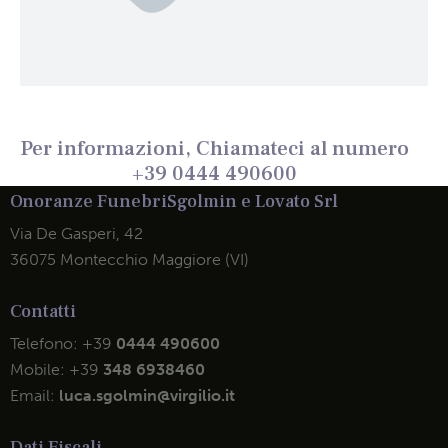
Per informazioni, Chiamateci al numero
+39 0444 490600
Onoranze Funebri
Sgolmin e Lovato Srl
Via De Gasperi, 42
36075 Montecchio Maggiore (VI)
Contatti
Telefono:
+39
0444 490600
Mobile:
+39
348 6938460
Email:
luca.sgolmin@virgilio.it
Dati Fiscali