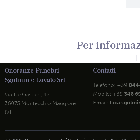
Per informaz
+
Onoranze Funebri
Contatti
Sgolmin e Lovato Srl
Telefono:
+39
044
Mobile:
+39
348 6
Via De Gasperi, 42
Email:
luca.sgolmin
36075 Montecchio Maggiore
(VI)