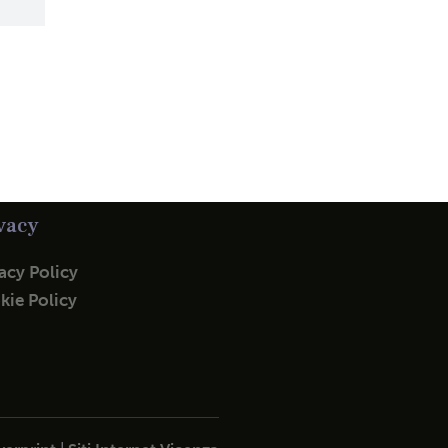
vacy
acy Policy
kie Policy