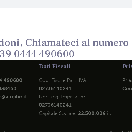
ioni, Chiamateci al numero
39 0444 490600
Dati Fiscali
Pri
4 490600
Cod. Fisc. e Part. IVA
Priv
938460
02736140241
Coo
@virgilio.it
Iscr. Reg. Impr. VI nº
02736140241
Capitale Sociale:
22.500,00€
i.v.