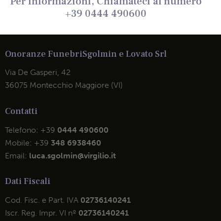
Per informazioni, Chiamateci al numero
+39 0444 490600
Onoranze Funebri
Sgolmin e Lovato Srl
Via De Gasperi, 42
36075 Montecchio Maggiore (VI)
Contatti
Telefono:
+39
0444 490600
Mobile:
+39
348 6938460
Email:
luca.sgolmin@virgilio.it
Dati Fiscali
Cod. Fisc. e Part. IVA
02736140241
Iscr. Reg. Impr. VI nº
02736140241