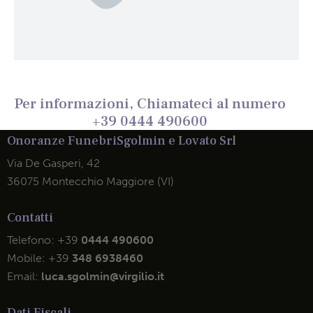
Per informazioni, Chiamateci al numero
+39 0444 490600
Onoranze Funebri
Sgolmin e Lovato Srl
Via De Gasperi, 42
36075 Montecchio Maggiore (VI)
Contatti
Telefono:
+39
0444 490600
Mobile:
+39
348 6938460
Email:
luca.sgolmin@virgilio.it
Dati Fiscali