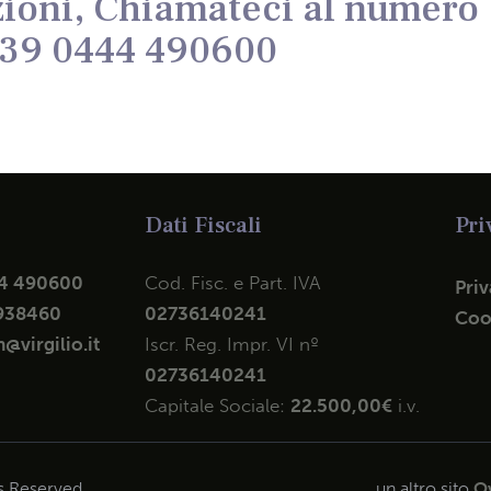
ioni, Chiamateci al numero
39 0444 490600
Dati Fiscali
Pri
4 490600
Cod. Fisc. e Part. IVA
Priv
938460
02736140241
Coo
@virgilio.it
Iscr. Reg. Impr. VI nº
02736140241
Capitale Sociale:
22.500,00€
i.v.
ts Reserved.
un altro sito
Ov