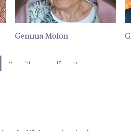
Gemma Molon
G
9
10
…
>
17