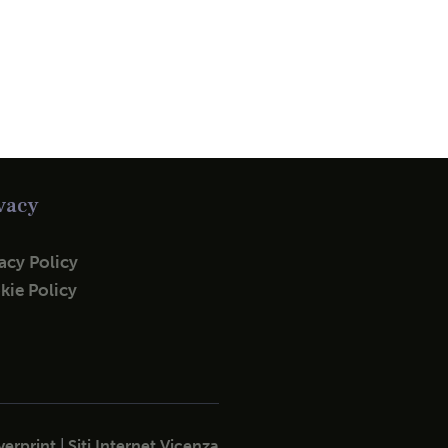
vacy
acy Policy
kie Policy
erprint
|
Siti Internet Vicenza