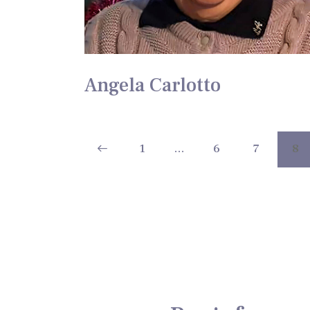
Angela Carlotto
<
1
…
6
7
8