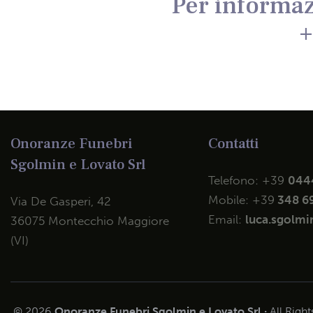
Per informaz
+
Onoranze Funebri
Contatti
Sgolmin e Lovato Srl
Telefono:
+39
044
Mobile:
+39
348 6
Via De Gasperi, 42
Email:
luca.sgolmin
36075 Montecchio Maggiore
(VI)
© 2026
Onoranze Funebri Sgolmin e Lovato Srl ·
All Righ